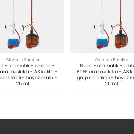
Otomatik Büretler
Otomatik Büretler
et - otomatik - amber -
Büret - otomatik - amb
ara musluklu - AS kalite -
PTFE ara musluklu - AS ka
sertifikalı - beyaz skala -
grup sertifikalı - beyaz s
25 ml
25 ml