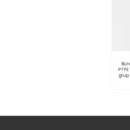
Bür
PTFE 
grup 