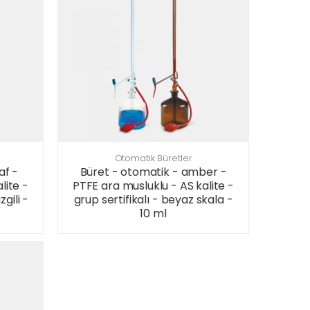
Otomatik Büretler
af -
Büret - otomatik - amber -
lite -
PTFE ara musluklu - AS kalite -
zgili -
grup sertifikalı - beyaz skala -
10 ml