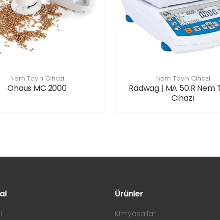
Nem Tayin Cihazi
Nem Tayin Cihazi
Ohaus MC 2000
Radwag | MA 50.R Nem 
Cihazı
al
Ürünler
l
Kimyasallar