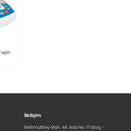
Tayin
İletişim
Mahmutbey Mah. 44. Ada No: 17 İstoç -