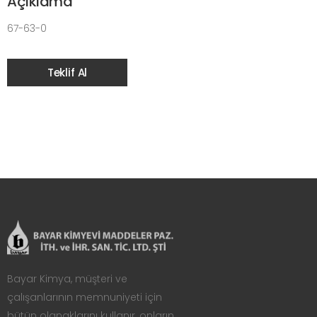
Açıklama
67-63-0
Teklif Al
Bayar Kimya, müşteri ve
çalışanlarının memnuniyeti için
bütün olanaklarını kullanır, onların