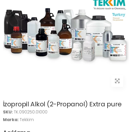
İzopropil Alkol (2-Propanol) Extra pure
SKU:
TK.090250.01000
Marka:
Tekkim