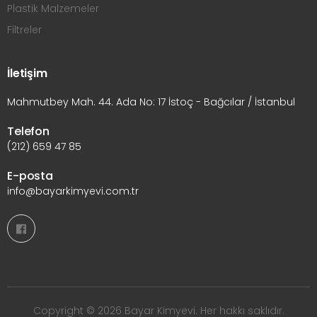
Plastik Malzemeler
Filtreler
İletişim
Mahmutbey Mah. 44. Ada No: 17 İstoç - Bağcılar / İstanbul
Telefon
(212) 659 47 85
E-posta
info@bayarkimyevi.com.tr
Copyright © 2026 Bayar Kimyevi. Her hakkı saklıdır.